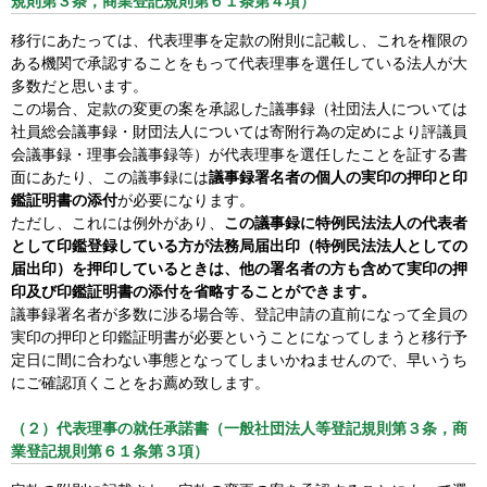
規則第３条，商業登記規則第６１条第４項）
移行にあたっては、代表理事を定款の附則に記載し、これを権限の
ある機関で承認することをもって代表理事を選任している法人が大
多数だと思います。
この場合、定款の変更の案を承認した議事録（社団法人については
社員総会議事録・財団法人については寄附行為の定めにより評議員
会議事録・理事会議事録等）が代表理事を選任したことを証する書
面にあたり、この議事録には
議事録署名者の個人の実印の押印と印
鑑証明書の添付
が必要になります。
ただし、これには例外があり、
この議事録に特例民法法人の代表者
として印鑑登録している方が法務局届出印（特例民法法人としての
届出印）を押印しているときは、他の署名者の方も含めて実印の押
印及び印鑑証明書の添付を省略することができます。
議事録署名者が多数に渉る場合等、登記申請の直前になって全員の
実印の押印と印鑑証明書が必要ということになってしまうと移行予
定日に間に合わない事態となってしまいかねませんので、早いうち
にご確認頂くことをお薦め致します。
（２）代表理事の就任承諾書（一般社団法人等登記規則第３条，商
業登記規則第６１条第３項）