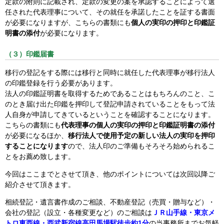
定款の附則に記載され、定款の変更の案を承認することによって選
任された代表理事について、その就任を承諾したことを証する書面
が必要になりますが、こちらの書類にも
個人の実印の押印と印鑑証
明書の添付
が必要になります。
（３）印鑑届書
移行の登記をする際には移行と同時に就任した代表理事が移行法人
の印鑑登録を行う必要があります。
法人の印鑑証明書を取得するためであることはもちろんのこと、こ
のとき届け出た印鑑を押印して登記申請されていることをもって法
人自身が申請してきているということを確認することになります。
こちらの書類にも
代表理事の個人の実印の押印と印鑑証明書の添付
が必要になるほか、
移行法人で使用予定の新しい法人の実印を押印
することになります
ので、法人印のご準備もそろそろ始められるこ
とをお薦め致します。
今回はここまでとさせて頂き、他のポイントについては次回以降ご
紹介させて頂きます。
相続登記・遺言書作成のご相談、不動産登記（売買・贈与など）・
会社の登記（設立・各種変更など）のご相談は
ＪＲ山手線・東京メ
トロ東西線・西武新宿線高田馬場駅徒歩約1分
の当事務所までお気軽